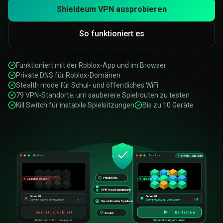
Shieldeum VPN ausprobieren
So funktioniert es
Funktioniert mit der Roblox-App und im Browser
Private DNS für Roblox-Domänen
Stealth mode für Schul- und öffentliches WiFi
79 VPN-Standorte, um sauberere Spielrouten zu testen
Kill Switch für instabile Spielsitzungen
Bis zu 10 Geräte
Roblox
Roblox
Private Route aktiv
Private DNS
Launcher blockiert
Spielsitzung aktiv
VPN-Route ausgewählt
Server 01
Server 01
Server nicht erreichbar
Serversitzung verbunden
Verschlüsselter Spieltunnel
Beitritt blockiert
Beitreten
Stealth
„Beitreten“-Button ausgegraut
Serversitzung verbunden