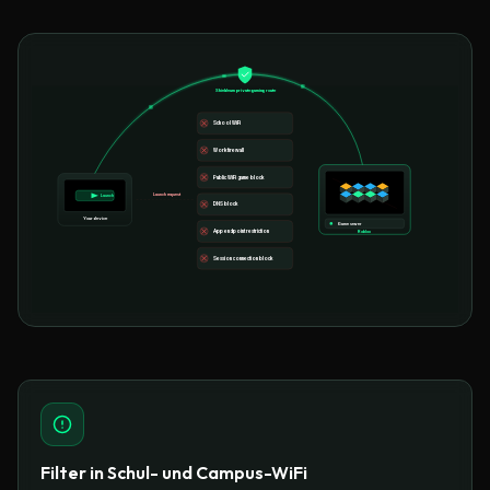
Shieldeum private gaming route
School WiFi
Work firewall
Public WiFi game block
Launch request
Launch
DNS block
Your device
Game server
Roblox
App endpoint restriction
Session connection block
Filter in Schul- und Campus-WiFi