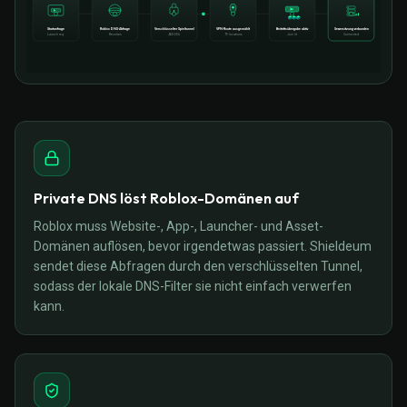
Startanfrage
Roblox DNS-Abfrage
Verschlüsselter Spieltunnel
VPN-Route ausgewählt
Beitrittsübergabe aktiv
Serversitzung verbunden
Launch req.
Resolves
AES-256
79 locations
Join lit
Connected
Private DNS löst Roblox-Domänen auf
Roblox muss Website-, App-, Launcher- und Asset-
Domänen auflösen, bevor irgendetwas passiert. Shieldeum
sendet diese Abfragen durch den verschlüsselten Tunnel,
sodass der lokale DNS-Filter sie nicht einfach verwerfen
kann.