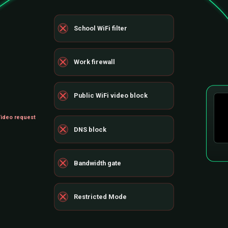
School WiFi filter
Work firewall
Public WiFi video block
ideo request
DNS block
Bandwidth gate
Restricted Mode