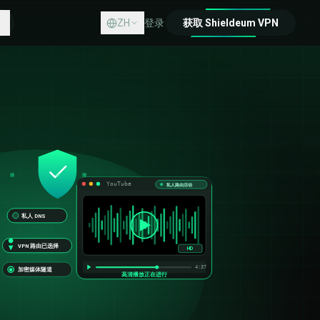
ZH
登录
获取 Shieldeum VPN
中心
我们
YouTube
私人路由活动
私人 DNS
VPN 路由已选择
HD
4:37
加密媒体隧道
高清播放正在进行