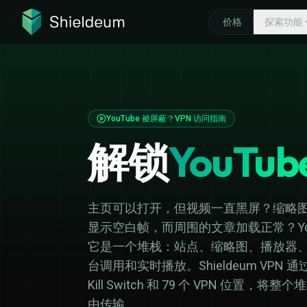
价格
探索功能
探索功能
为什么选择 SH
威胁防护
什么是 VPN
多
YouTube 被屏蔽？VPN 访问指南
快速 VPN 协议
高速 VPN
网
解锁
YouTub
私有加密 DNS
退款保证
避
主页可以打开，但视频一直黑屏？缩略
显示空白帧，而周围的文章加载正常？YouT
它是一个堆栈：站点、缩略图、播放器、
台调用和实时播放。Shieldeum VPN 
Kill Switch 和 79 个 VPN 位置
由传输。