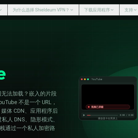
为什么选择 Shieldeum VPN？
下载应用程序
支持
帮助
IELDEUM VPN？
下载应用程序
联系
？
设备支持
Windows
VPN 服务器
Mac
络终止开关
Linux
游戏专用 VPN
iPhone iOS
e
免 ISP 节流
Android 手机版
无用户追踪
Android TV
Fire TV
路由器
YouTube
图无法加载？嵌入的片段
ube 不是一个 URL，
视频已屏蔽
媒体 CDN、应用程序后
0:00 / 0:00
通过私人 DNS、隐形模式、
播放器卡在黑屏上
，将整个堆栈通过一个私人加密路