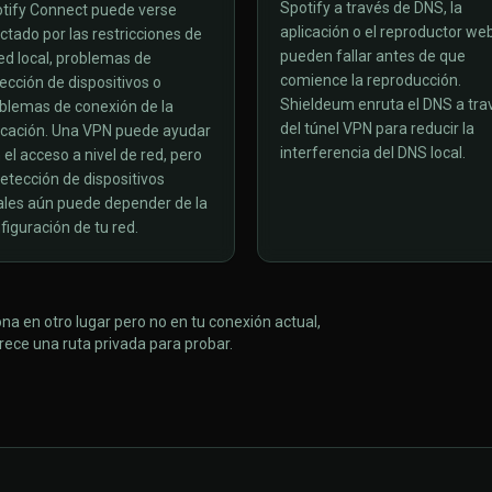
Spotify a través de DNS, la
tify Connect puede verse
aplicación o el reproductor we
ctado por las restricciones de
pueden fallar antes de que
red local, problemas de
comience la reproducción.
ección de dispositivos o
Shieldeum enruta el DNS a tra
blemas de conexión de la
del túnel VPN para reducir la
icación. Una VPN puede ayudar
interferencia del DNS local.
 el acceso a nivel de red, pero
detección de dispositivos
ales aún puede depender de la
figuración de tu red.
ona en otro lugar pero no en tu conexión actual,
rece una ruta privada para probar.