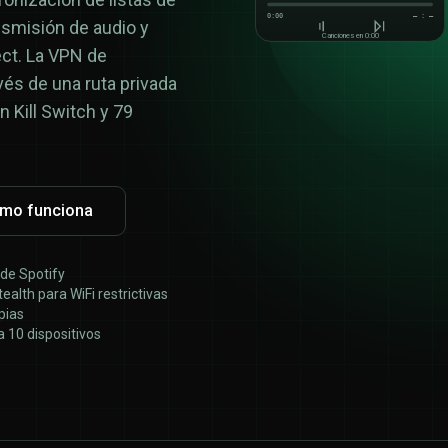
0:00
— : —
nsmisión de audio y
Canciones en 0:00
ect. La VPN de
és de una ruta privada
n Kill Switch y 79
ómo funciona
 de Spotify
alth para WiFi restrictivas
pias
 10 dispositivos