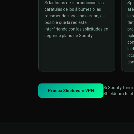
Si las listas de reproducción, las
Spo
carátulas de los álbumes o las
afe
recomendaciones no cargan, es
la 
posible que la red esté
det
interfiriendo con las solicitudes en
pro
segundo plano de Spotify.
apl
con
la 
loc
con
Si Spotify funci
Prueba Shieldeum VPN
Shieldeum te of