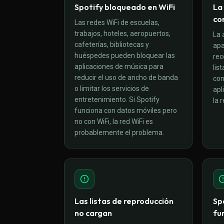
Spotify bloqueado en WiFi
La
co
Las redes WiFi de escuelas,
trabajos, hoteles, aeropuertos,
La 
cafeterías, bibliotecas y
apa
huéspedes pueden bloquear las
rec
aplicaciones de música para
lis
reducir el uso de ancho de banda
con
o limitar los servicios de
apl
entretenimiento. Si Spotify
la r
funciona con datos móviles pero
no con WiFi, la red WiFi es
probablemente el problema.
Las listas de reproducción
Sp
no cargan
fu