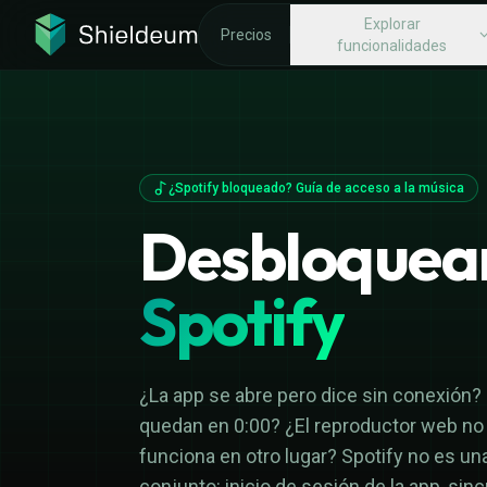
Explorar
Precios
funcionalidades
EXPLORAR FUNCIONALIDADES
¿POR QUÉ SH
Protección contra amenazas
¿Qué es una 
Múltiples d
¿Spotify bloqueado? Guía de acceso a la música
Protocolos VPN rápidos
VPN de alta ve
Internet Ki
Desbloquea
DNS privado y cifrado
Garantía de de
Evita la li
del ISP
Spotify
¿La app se abre pero dice sin conexión?
quedan en 0:00? ¿El reproductor web no 
funciona en otro lugar? Spotify no es un
conjunto: inicio de sesión de la app, sin