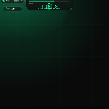
Túnel de audio cifrado
1:24
3:42
Sesión de audio en vivo
Stealth