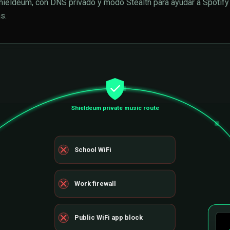
Shieldeum, con DNS privado y modo Stealth para ayudar a Spotify
s.
Shieldeum private music route
School WiFi
Work firewall
Public WiFi app block