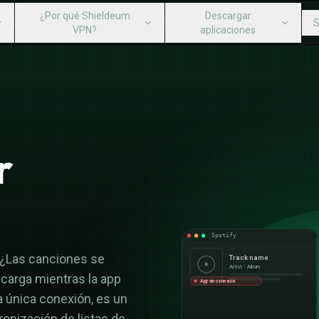
¿Por qué Shieldeum
Descargar
S
VPN?
aplicaciones
IELDEUM VPN?
DESCARGAR APLICACIONES
VPN?
ispositivos
Windows
Servidores VPN
Mac
locidad
ll Switch
Linux
VPN para juegos
iPhone iOS
r
volución de dinero
mitación de velocidad
Android Mobile
Sin seguimiento del usuario
Android TV
Fire TV
Routers
Spotify
 ¿Las canciones se
Track name
Artist • Album
carga mientras la app
App sin conexión
a única conexión, es un
cronización de listas de