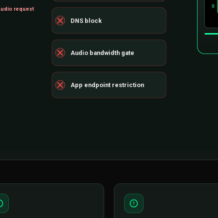
udio request
DNS block
Audio bandwidth gate
App endpoint restriction