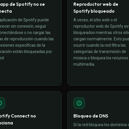
 app de Spotify no se
Reproductor web de
necta
Spotify bloqueado
aplicación de Spotify puede
A veces, el sitio web o el
recer sin conexión, seguir
reproductor web de Spotify es
onectándose o no cargar las
bloqueados mientras otros sit
tas de reproducción cuando las
cargan normalmente. Esto pu
exiones específicas de la
ocurrir cuando la red filtra las
icación están bloqueadas por
categorías de transmisión de
ed.
música o bloquea los recursos
multimedia.
otify Connect no
Bloqueo de DNS
nciona
Si la red bloquea los dominios 