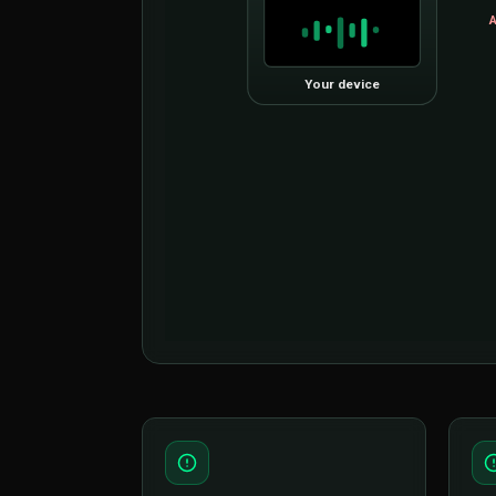
A
Your device