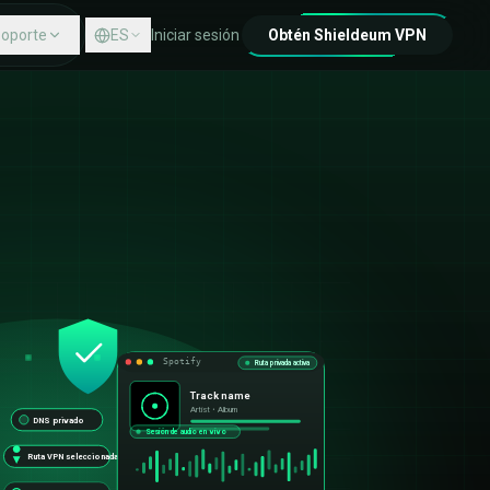
oporte
ES
Iniciar sesión
Obtén Shieldeum VPN
Centro de ayuda
Contacto
Spotify
Ruta privada activa
Track name
Artist • Album
DNS privado
Sesión de audio en vivo
Ruta VPN seleccionada