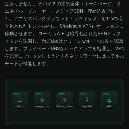
はありません。 デバイスの接続全体（ホームページ、サ
ムネイル、プレーヤー、メディアCDN、埋め込みフレー
ム、アプリのバックグラウンドトラフィック）を1つの暗
号化されたトンネル内に、Shieldeum VPNロケーションに
移動させます。 ローカルWiFiは暗号化されたVPNトラフ
ィックを認識し、YouTubeはクリーンなルートのみを認識
します。プライベートDNSがルックアップを処理し、VPN
を完全にブロックしようとするネットワークにはステルス
モードが機能します。
Step 1
Step 2
Step 3
Step 4
Step 5
HD
タブが開かれました
YouTube DNSルックアップ
暗号化されたメディアトンネル
VPNルートを選択
動画再生中
Device
Resolves
AES-256
79 locations
HD active