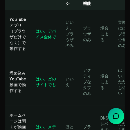
シ
機能
YouTube
いい
実際
アプリ
え、
ブラ
場合
には
（ブラウ
はい、デバ
ブラ
ウザ
によ
ブラ
ザだけで
イス全体で
ウザ
のみ
る
ウザ
なく）で
のみ
のみ
動作する
アク
は
埋め込み
ティ
場合
い、
YouTube
はい、どの
いい
ブな
によ
ただ
動画で動
サイトでも
え
タブ
る
し遅
作する
のみ
い
は
ホームペ
DNS
い、
ージは開
レベ
ただ
くが動画
はい、メデ
ほと
ブラ
ルの
し動