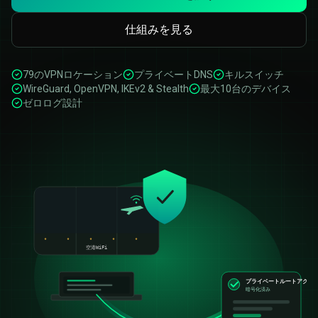
仕組みを見る
79のVPNロケーション
プライベートDNS
キルスイッチ
WireGuard, OpenVPN, IKEv2 & Stealth
最大10台のデバイス
ゼロログ設計
空港WiFi
プライベートルートアクテ
暗号化済み