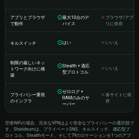
アプリとブラウザ
最大10台のデ
ブラウザ/アプ
で動作
バイス
リに依存
はい
いいえ
キルスイッチ
制限の厳しいネッ
Stealth + 適応
いいえ
トワーク向けに構
型プロトコル
築
ゼロログ +
プライバシー重視
各サイトに依
RAMのみのサ
のインフラ
存
ーバー
空港WiFiの場合、完全なVPNはより安全なプライバシーの選択肢で
す。Shieldeumは、プライベートDNS、キルスイッチ、適応型プ
ロトコル、Stealthモード、そして79のロケーションを1つのアプ