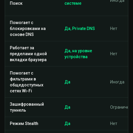
Иногда
Поиск
системе
Помогает с
блокировками на
Да, Private DNS
Нет
основе DNS
Работает за
Да, на уровне
пределами одной
Нет
устройства
вкладки браузера
Помогает с
фильтрами в
Да
Иногда
общедоступных
сетях Wi-Fi
Зашифрованный
Да
Ограничен
туннель
Режим Stealth
Да
Нет