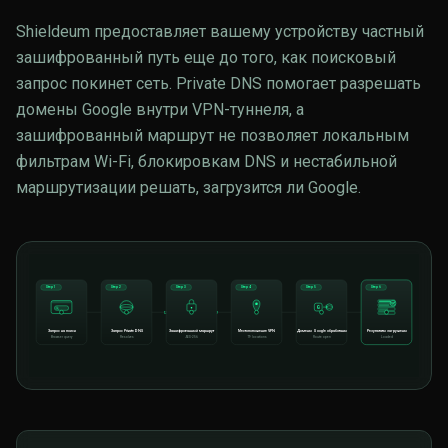
Shieldeum предоставляет вашему устройству частный
зашифрованный путь еще до того, как поисковый
запрос покинет сеть. Private DNS помогает разрешать
домены Google внутри VPN-туннеля, а
зашифрованный маршрут не позволяет локальным
фильтрам Wi-Fi, блокировкам DNS и нестабильной
маршрутизации решать, загрузится ли Google.
Step 1
Step 2
Step 3
Step 4
Step 5
Step 6
G
Запрос на поиск
Запрос Private DNS
Зашифрованный маршрут
Местоположение VPN
Домены Google обработаны
Результаты загружены
Browser query
Resolves
AES-256
79 locations
Route open
Loaded