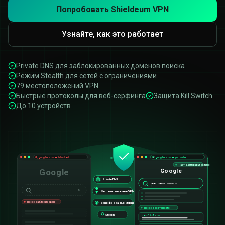
Попробовать Shieldeum VPN
Узнайте, как это работает
Private DNS для заблокированных доменов поиска
Режим Stealth для сетей с ограничениями
79 местоположений VPN
Быстрые протоколы для веб-серфинга
Защита Kill Switch
До 10 устройств
google.com — blocked
google.com — private
Частный маршрут активен
Google
Google
Private DNS
частный поиск
⏳
Местоположение VPN выбрано
Поиск заблокирован
Зашифрованный маршрут поиска
Поиск восстановлен
Stealth
result-
1
.com