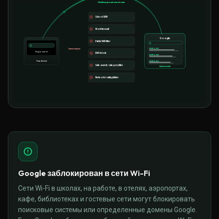
Shieldeum private search route
School WiFi
Work firewall
Google
Public WiFi filter
site-
1
.com
Search request
Google search
DNS block
site-
2
.com
Your device
site-
3
.com
Safe-search / category filter
Search results
Network routing failure
Google заблокирован в сети Wi-Fi
Сети Wi-Fi в школах, на работе, в отелях, аэропортах,
кафе, библиотеках и гостевые сети могут блокировать
поисковые системы или определенные домены Google.