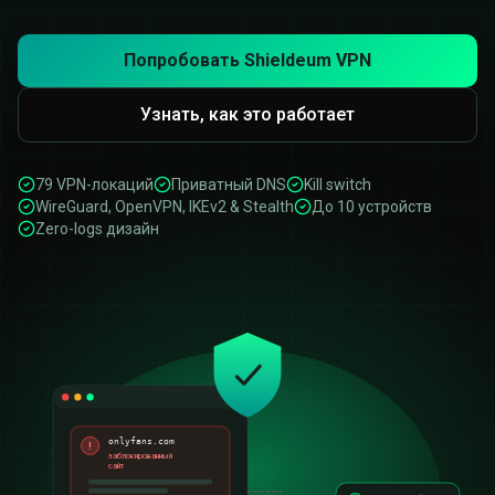
Попробовать Shieldeum VPN
Узнать, как это работает
79 VPN-локаций
Приватный DNS
Kill switch
WireGuard, OpenVPN, IKEv2 & Stealth
До 10 устройств
Zero-logs дизайн
onlyfans.com
!
заблокированный
сайт