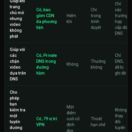
Giúp khi
Chỉ
trang
Có, bao
Chỉ
các
chủ mở
gồm CDN
Hiếm
trong
trường
nhưng
đa phương
khi
trình
hợp
video
tiện
duyệt
cấp độ
không
DNS
phát
Giúp với
các
Có, Private
Chỉ
chặn
DNS trong
Thường
DNS,
Không
video
đường
không
dễ bị
dựa trên
hầm
ghi đè
DNS
Cho
phép
bạn
Một
kiểm tra
Không
điểm
một
thay
Có, 79 vị trí
cuối cố
Thoát
tuyến
đổi
VPN
định
hạn chế
đường
tuyến
duy