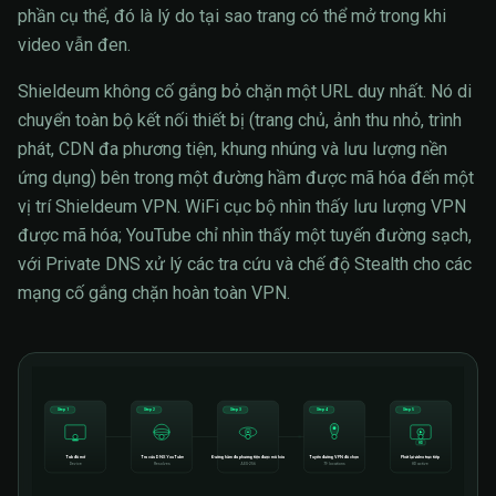
phần cụ thể, đó là lý do tại sao trang có thể mở trong khi
video vẫn đen.
Shieldeum không cố gắng bỏ chặn một URL duy nhất. Nó di
chuyển toàn bộ kết nối thiết bị (trang chủ, ảnh thu nhỏ, trình
phát, CDN đa phương tiện, khung nhúng và lưu lượng nền
ứng dụng) bên trong một đường hầm được mã hóa đến một
vị trí Shieldeum VPN. WiFi cục bộ nhìn thấy lưu lượng VPN
được mã hóa; YouTube chỉ nhìn thấy một tuyến đường sạch,
với Private DNS xử lý các tra cứu và chế độ Stealth cho các
mạng cố gắng chặn hoàn toàn VPN.
Step 1
Step 2
Step 3
Step 4
Step 5
HD
Tab đã mở
Tra cứu DNS YouTube
Đường hầm đa phương tiện được mã hóa
Tuyến đường VPN đã chọn
Phát lại video trực tiếp
Device
Resolves
AES-256
79 locations
HD active