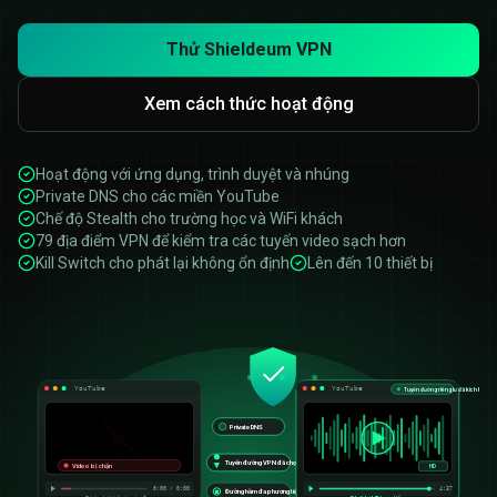
Thử Shieldeum VPN
Xem cách thức hoạt động
Hoạt động với ứng dụng, trình duyệt và nhúng
Private DNS cho các miền YouTube
Chế độ Stealth cho trường học và WiFi khách
79 địa điểm VPN để kiểm tra các tuyến video sạch hơn
Kill Switch cho phát lại không ổn định
Lên đến 10 thiết bị
YouTube
YouTube
Tuyến đường riêng tư đã kích hoạt
Private DNS
Tuyến đường VPN đã chọn
Video bị chặn
HD
0:00 / 0:00
4:37
Đường hầm đa phương tiện được mã hóa