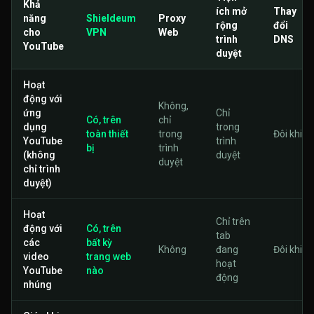
Khả
ích mở
Thay
năng
Shieldeum
Proxy
rộng
đổi
cho
VPN
Web
trình
DNS
YouTube
duyệt
Hoạt
động với
Không,
ứng
Chỉ
Có, trên
chỉ
dụng
trong
toàn thiết
trong
Đôi khi
YouTube
trình
bị
trình
(không
duyệt
duyệt
chỉ trình
duyệt)
Hoạt
Chỉ trên
động với
Có, trên
tab
các
bất kỳ
Không
đang
Đôi khi
video
trang web
hoạt
YouTube
nào
động
nhúng