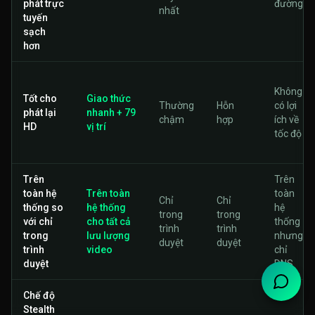
phát trực
đường
nhất
tuyến
sạch
hơn
Không
Tốt cho
Giao thức
Thường
Hỗn
có lợi
phát lại
nhanh + 79
chậm
hợp
ích về
HD
vị trí
tốc độ
Trên
Trên
toàn hệ
Trên toàn
toàn
Chỉ
Chỉ
thống so
hệ thống
hệ
trong
trong
với chỉ
cho tất cả
thống
trình
trình
trong
lưu lượng
nhưng
duyệt
duyệt
trình
video
chỉ
duyệt
DNS
Chế độ
Stealth