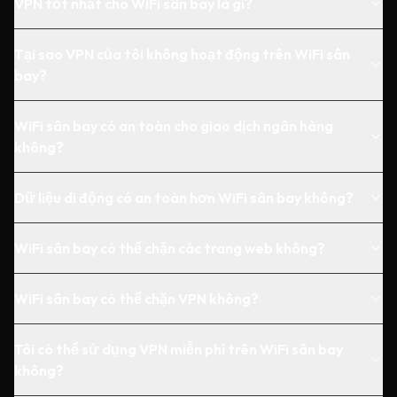
VPN tốt nhất cho WiFi sân bay là gì?
Tại sao VPN của tôi không hoạt động trên WiFi sân
bay?
WiFi sân bay có an toàn cho giao dịch ngân hàng
không?
Dữ liệu di động có an toàn hơn WiFi sân bay không?
WiFi sân bay có thể chặn các trang web không?
WiFi sân bay có thể chặn VPN không?
Tôi có thể sử dụng VPN miễn phí trên WiFi sân bay
không?