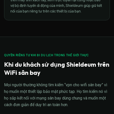
trên máy tính xách tay, xem trực tuyến tại cổng hoặc bảo
vệ bộ định tuyến di động của mình, Shieldeum giúp giữ kết
nối của bạn riêng tư trên các thiết bị của bạn.
QUYỀN RIÊNG TƯ KHI ĐI DU LỊCH TRONG THẾ GIỚI THỰC
Khi du khách sử dụng Shieldeum trên
WiFi sân bay
Mọi người thường không tìm kiếm “vpn cho wifi sân bay” vì
họ muốn một thiết lập bảo mật phức tạp. Họ tìm kiếm nó vì
họ sắp kết nối với mạng sân bay dùng chung và muốn một
cách đơn giản để duy trì an toàn hơn.