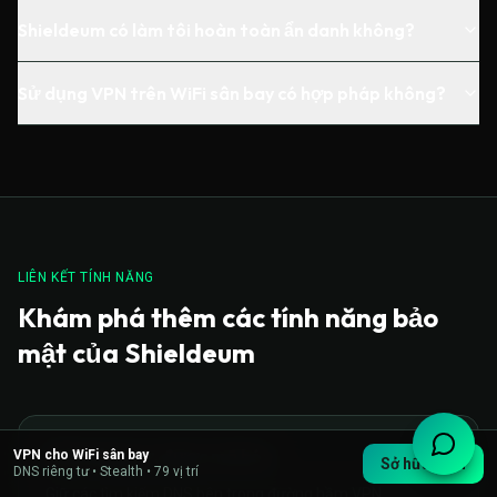
Shieldeum có làm tôi hoàn toàn ẩn danh không?
Sử dụng VPN trên WiFi sân bay có hợp pháp không?
LIÊN KẾT TÍNH NĂNG
Khám phá thêm các tính năng bảo
mật của Shieldeum
DNS riêng tư, được mã hóa
VPN cho WiFi sân bay
Sở hữu VPN
DNS riêng tư • Stealth • 79 vị trí
Giữ các tìm kiếm DNS bên trong đường hầm VPN.