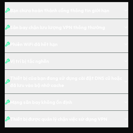
Bạn chưa hoàn thành cổng thông tin giới hạn
Sân bay chặn lưu lượng VPN thông thường
Phiên WiFi đã hết hạn
Vị trí bị tắc nghẽn
Thiết bị của bạn đang sử dụng cài đặt DNS cũ hoặc
đã lưu vào bộ nhớ cache
Mạng sân bay không ổn định
Thiết bị được quản lý chặn việc sử dụng VPN