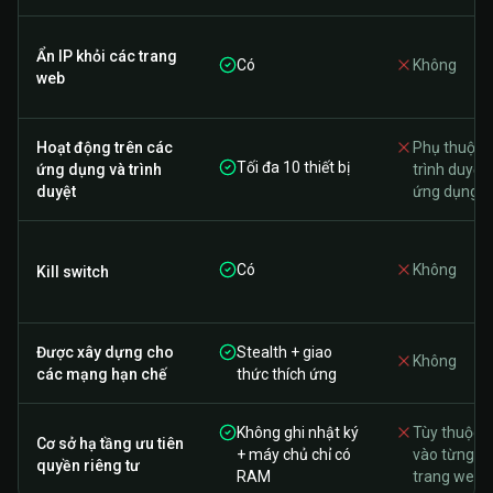
Ẩn IP khỏi các trang
Có
Không
web
Hoạt động trên các
Phụ thuộc
Tối đa 10 thiết bị
ứng dụng và trình
trình duyệt/
duyệt
ứng dụng
Có
Không
Kill switch
Được xây dựng cho
Stealth + giao
Không
các mạng hạn chế
thức thích ứng
Không ghi nhật ký
Tùy thuộc
Cơ sở hạ tầng ưu tiên
+ máy chủ chỉ có
vào từng
quyền riêng tư
RAM
trang web