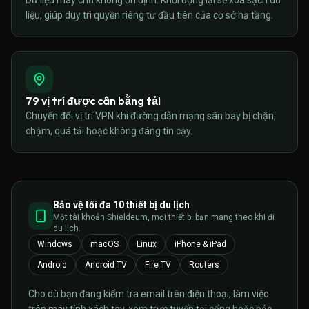
Dữ liệu máy chủ không ổn định. Khởi động lại sẽ xóa sạch dữ
liệu, giúp duy trì quyền riêng tư đầu tiên của cơ sở hạ tầng.
79 vị trí được cân bằng tải
Chuyển đổi vị trí VPN khi đường dẫn mạng sân bay bị chặn,
chậm, quá tải hoặc không đáng tin cậy.
Bảo vệ tối đa 10 thiết bị du lịch
Một tài khoản Shieldeum, mọi thiết bị bạn mang theo khi đi
du lịch.
Windows
macOS
Linux
iPhone & iPad
Android
Android TV
Fire TV
Routers
Cho dù bạn đang kiểm tra email trên điện thoại, làm việc