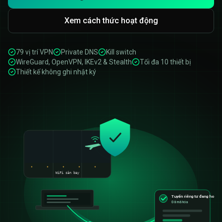
Xem cách thức hoạt động
79 vị trí VPN
Private DNS
Kill switch
WireGuard, OpenVPN, IKEv2 & Stealth
Tối đa 10 thiết bị
Thiết kế không ghi nhật ký
WiFi sân bay
Tuyến riêng tư đang hoạt 
Đã mã hóa