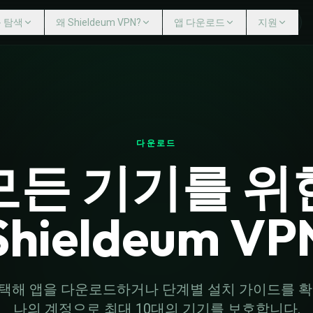
 탐색
왜 Shieldeum VPN?
앱 다운로드
지원
도움말 센터
EUM VPN?
앱 다운로드
문의
다중 기기
Windows
VPN 서버
Mac
인터넷 킬 스위치
Linux
게이밍용 VPN
iPhone iOS
다운로드
ISP 스로틀링 방지
Android 모바일
사용자 추적 없음
Android TV
모든 기기를 위
Fire TV
라우터
Shieldeum VP
택해 앱을 다운로드하거나 단계별 설치 가이드를 확
나의 계정으로 최대 10대의 기기를 보호합니다.