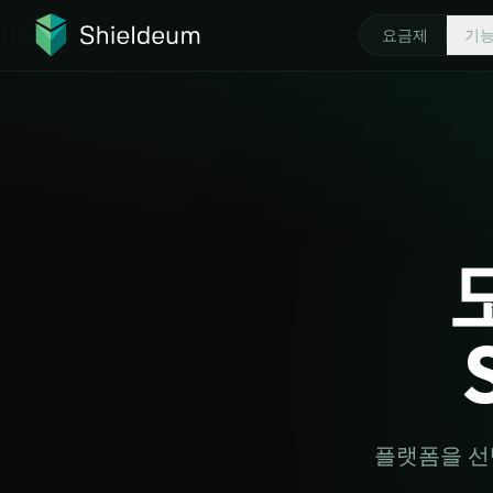
요금제
기능
기능 탐색
왜 SHIELD
위협 보호
VPN이란?
빠른 VPN 프로토콜
고속 VPN
암호화된 DNS
환불 보증
플랫폼을 선