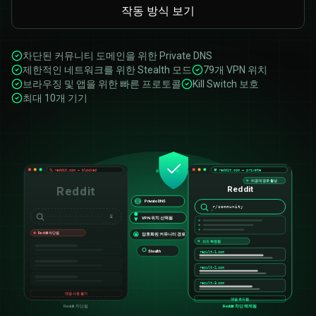
작동 방식 보기
차단된 커뮤니티 도메인을 위한 Private DNS
제한적인 네트워크를 위한 Stealth 모드
79개 VPN 위치
브라우징 및 앱을 위한 빠른 프로토콜
Kill Switch 보호
최대 10개 기기
reddit.com — blocked
reddit.com — private
비공개 경로 활성
Reddit
Reddit
Private DNS
r/community
⏳
VPN 위치 선택됨
Reddit 차단됨
암호화된 커뮤니티 경로
피드 복원됨
Stealth
result-
1
.com
result-
2
.com
result-
3
.com
댓글 사용 불가
댓글 로드됨
Reddit 차단됨
Reddit 차단 해제됨