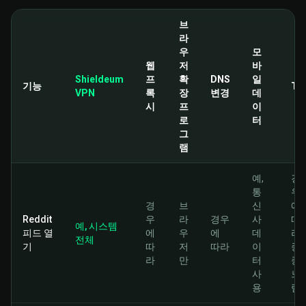
브
라
우
모
웹
저
바
Shieldeum
프
확
DNS
일
기능
To
VPN
록
장
변경
데
시
프
이
로
터
그
램
예,
경
통
우
경
브
신
에
Reddit
우
라
경우
사
따
예, 시스템
피드 열
에
우
에
데
라,
전체
기
따
저
따라
이
종
라
만
터
종
사
느
용
림