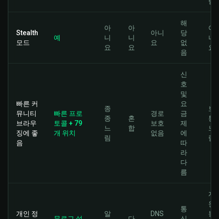
림
해
아
아
아
Stealth
아니
당
예
니
니
니
모드
요
없
요
요
요
음
신
호
및
빠른 커
요
종
보
뮤니티
빠른 프로
경로
금
종
혼
통
브라우
토콜 + 79
보호
제
느
합
느
징에 좋
개 위치
없음
에
림
림
음
따
라
다
름
자
원
통
개인 정
알
DNS
봉
무로그 설
다
신