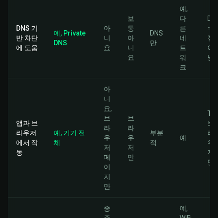
예,
보
다
DN
DNS 기
아
통
른
수
예, Private
DNS
반 차단
니
아
네
정
DNS
만
에 도움
요
니
트
아
요
워
님
크
아
니
요,
Tor
브
브
앱과 브
브
라
라
라우저
예, 기기 전
부분
라
우
우
예
에서 작
체
적
우
저
저
동
저
페
만
만
이
지
만
종
예,