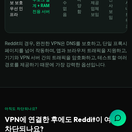
보 보호
수
제공
사
계 + RAM
양
사
우선 인
없
업체
네
전용 서버
함
보
프라
음
보임
트
임
워
크
Reddit의 경우, 완전한 VPN은 DNS를 보호하고, 단일 프록시
페이지를 넘어 작동하며, 앱과 브라우저 트래픽을 지원하고,
기기와 VPN 서버 간의 트래픽을 암호화하고, 테스트할 여러
경로를 제공하기 때문에 가장 강력한 옵션입니다.
아직도 차단되나요?
VPN에 연결한 후에도 Reddit이 여전히
차단되나요?