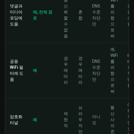
종
WiFi
댓글과
신
DNS
를
종
미디어
예, 전체 경
뢰
혼
수준
피
종
로딩에
로
할
합
차단
함
느
도움
수
만
으
림
없
로
음
써
예,
WiFi
때
경
경
공용
DNS
를
때
우
우
WiFi 필
수준
피
로
예
에
에
터에 도
차단
함
차
따
따
움
만
으
단
라
라
로
됨
써
예,
브
통
하
제
라
신
암호화
아니
지
예
한
우
사
터널
요
만
적
저
의
느
만
존