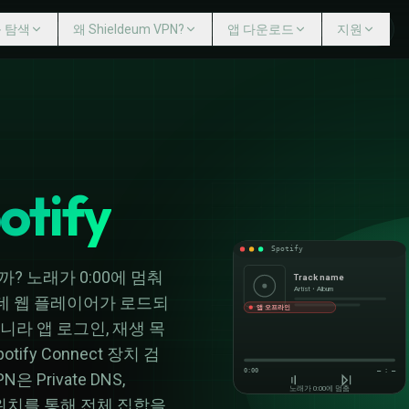
 탐색
왜 Shieldeum VPN?
앱 다운로드
지원
도움말 센터
EUM VPN?
앱 다운로드
문의
다중 기기
Windows
VPN 서버
Mac
인터넷 킬 스위치
Linux
게이밍용 VPN
iPhone iOS
otify
ISP 스로틀링 방지
Android 모바일
사용자 추적 없음
Android TV
Fire TV
라우터
Spotify
 노래가 0:00에 멈춰
Track name
Artist • Album
데 웹 플레이어가 로드되
앱 오프라인
아니라 앱 로그인, 재생 목
ify Connect 장치 검
0:00
— : —
 Private DNS,
노래가 0:00에 멈춤
 VPN 위치를 통해 전체 집합을