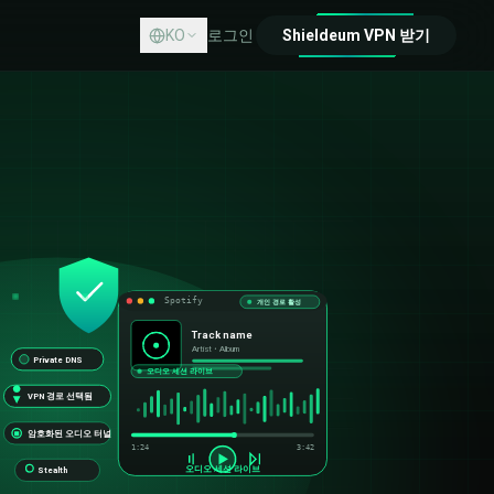
KO
로그인
Shieldeum VPN 받기
Spotify
개인 경로 활성
Track name
Artist • Album
Private DNS
오디오 세션 라이브
VPN 경로 선택됨
암호화된 오디오 터널
1:24
3:42
오디오 세션 라이브
Stealth