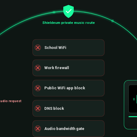
Shieldeum private music route
School WiFi
Work firewall
Public WiFi app block
udio request
DNS block
Audio bandwidth gate